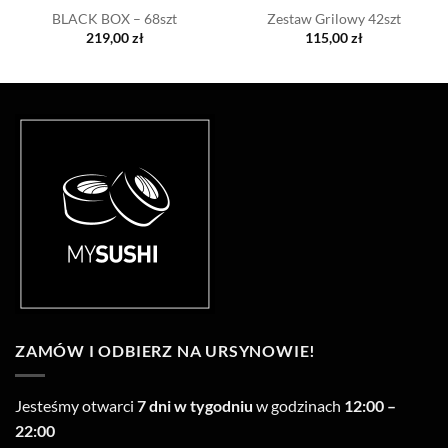
BLACK BOX – 68szt
Zestaw Grilowy 42szt
219,00
zł
115,00
zł
ZAMÓW I ODBIERZ NA URSYNOWIE!
Jesteśmy otwarci
7 dni w tygodniu
w godzinach
12:00 –
22:00