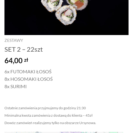
ZESTAWY
SET 2 – 22szt
64,00
zł
6x FUTOMAKI ŁOSOŚ
8x HOSOMAKI ŁOSOŚ
8x SURIMI
Ostatnie zamówienia przyjmujemy do godziny 21:30
Minimalna kwota zamówienia z dostawą do klienta – 45zł
Dowóz zamówień realizujemy tylko na obszarze Ursynowa.